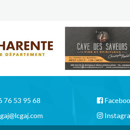
 76 53 95 68
Facebo
cgaj@lcgaj.com
Instagr