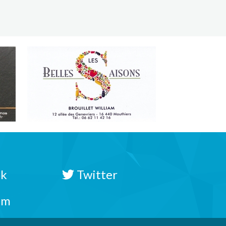
ok
Twitter
am