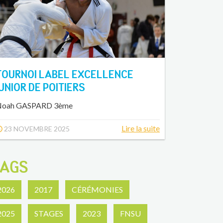
TOURNOI LABEL EXCELLENCE
JUNIOR DE POITIERS
Noah GASPARD 3ème
Lire la suite
23 NOVEMBRE 2025
AGS
2026
2017
CÉRÉMONIES
2025
STAGES
2023
FNSU