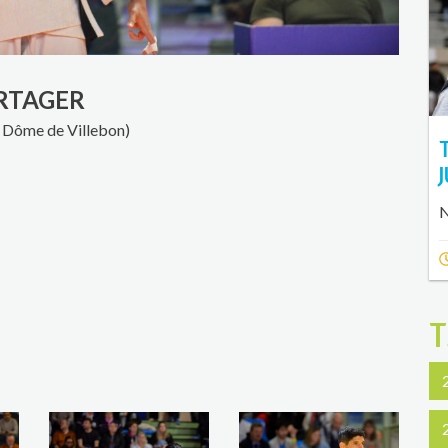
RTAGER
me de Villebon)
T