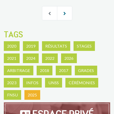
TAGS
2020
2019
RÉSULTATS
STAGES
2021
2024
2022
2026
ARBITRAGE
2018
2017
GRADES
2023
INFOS
UNSS
CÉRÉMONIES
FNSU
2025