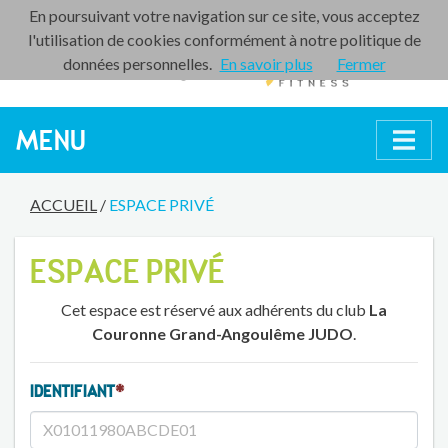
En poursuivant votre navigation sur ce site, vous acceptez
l'utilisation de cookies conformément à notre politique de
données personnelles.
En savoir plus
Fermer
MENU
ACCUEIL
/
ESPACE PRIVÉ
ESPACE PRIVÉ
Cet espace est réservé aux adhérents du club
La
Couronne Grand-Angoulême JUDO
.
IDENTIFIANT