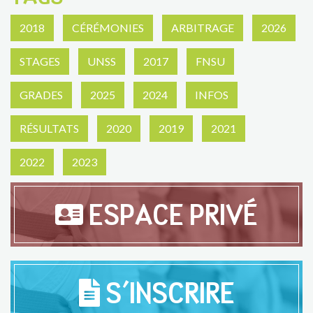
2018
CÉRÉMONIES
ARBITRAGE
2026
STAGES
UNSS
2017
FNSU
GRADES
2025
2024
INFOS
RÉSULTATS
2020
2019
2021
2022
2023
ESPACE PRIVÉ
S'INSCRIRE