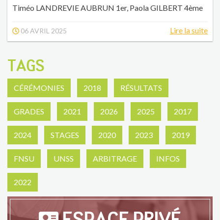
Timéo LANDREVIE AUBRUN 1er, Paola GILBERT 4ème
Lire la suite
06 AVRIL 2025
TAGS
CÉRÉMONIES
2018
RÉSULTATS
GRADES
2021
2026
2025
2017
2024
STAGES
2020
2023
2019
FNSU
UNSS
ARBITRAGE
INFOS
2022
ESPACE PRIVÉ