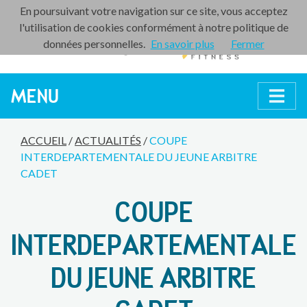
En poursuivant votre navigation sur ce site, vous acceptez
l'utilisation de cookies conformément à notre politique de
données personnelles.
En savoir plus
Fermer
MENU
ACCUEIL
/
ACTUALITÉS
/
COUPE
INTERDEPARTEMENTALE DU JEUNE ARBITRE
CADET
COUPE
INTERDEPARTEMENTALE
DU JEUNE ARBITRE