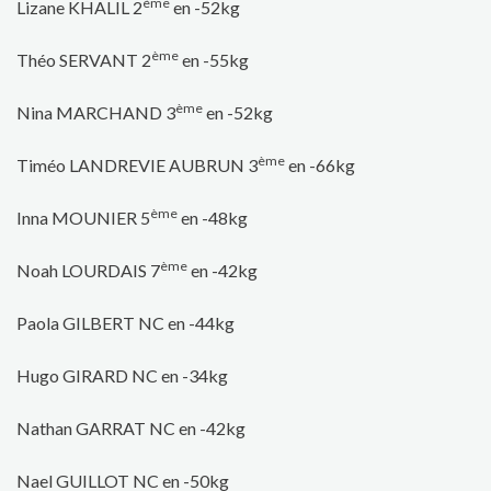
ème
Lizane KHALIL 2
en -52kg
ème
Théo SERVANT 2
en -55kg
ème
Nina MARCHAND 3
en -52kg
ème
Timéo LANDREVIE AUBRUN 3
en -66kg
ème
Inna MOUNIER 5
en -48kg
ème
Noah LOURDAIS 7
en -42kg
Paola GILBERT NC en -44kg
Hugo GIRARD NC en -34kg
Nathan GARRAT NC en -42kg
Nael GUILLOT NC en -50kg