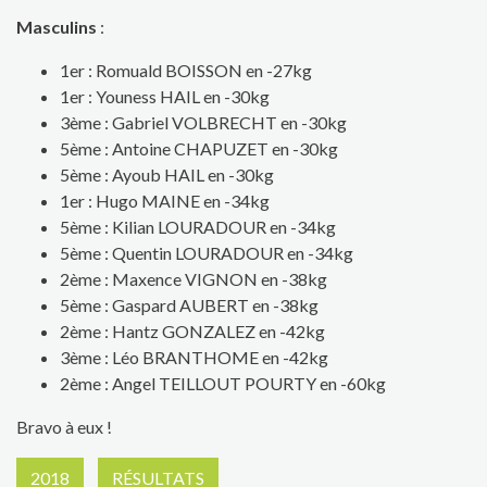
Masculins
:
1er : Romuald BOISSON en -27kg
1er : Youness HAIL en -30kg
3ème : Gabriel VOLBRECHT en -30kg
5ème : Antoine CHAPUZET en -30kg
5ème : Ayoub HAIL en -30kg
1er : Hugo MAINE en -34kg
5ème : Kilian LOURADOUR en -34kg
5ème : Quentin LOURADOUR en -34kg
2ème : Maxence VIGNON en -38kg
5ème : Gaspard AUBERT en -38kg
2ème : Hantz GONZALEZ en -42kg
3ème : Léo BRANTHOME en -42kg
2ème : Angel TEILLOUT POURTY en -60kg
Bravo à eux !
2018
RÉSULTATS