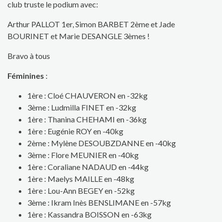
club truste le podium avec:
Arthur PALLOT 1er, Simon BARBET 2ème et Jade
BOURINET et Marie DESANGLE 3èmes !
Bravo à tous
Féminines
:
1ère : Cloé CHAUVERON en -32kg
3ème : Ludmilla FINET en -32kg
1ère : Thanina CHEHAMI en -36kg
1ère : Eugénie ROY en -40kg
2ème : Mylène DESOUBZDANNE en -40kg
3ème : Flore MEUNIER en -40kg
1ère : Coraliane NADAUD en -44kg
1ère : Maelys MAILLE en -48kg
1ère : Lou-Ann BEGEY en -52kg
3ème : Ikram Inès BENSLIMANE en -57kg
1ère : Kassandra BOISSON en -63kg