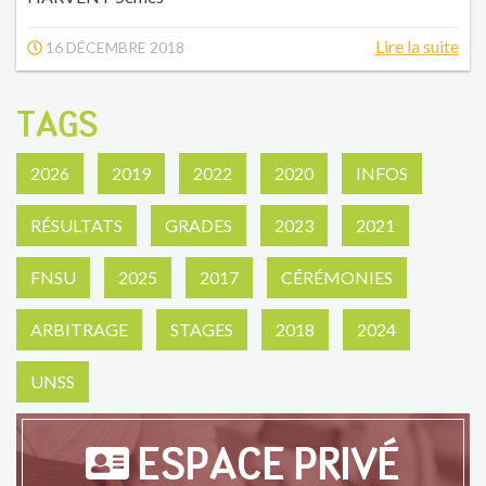
Lire la suite
16 DÉCEMBRE 2018
TAGS
2026
2019
2022
2020
INFOS
RÉSULTATS
GRADES
2023
2021
FNSU
2025
2017
CÉRÉMONIES
ARBITRAGE
STAGES
2018
2024
UNSS
ESPACE PRIVÉ