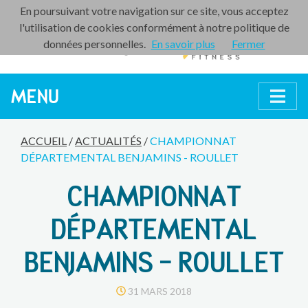
En poursuivant votre navigation sur ce site, vous acceptez
l'utilisation de cookies conformément à notre politique de
données personnelles.
En savoir plus
Fermer
MENU
ACCUEIL
/
ACTUALITÉS
/
CHAMPIONNAT
DÉPARTEMENTAL BENJAMINS - ROULLET
CHAMPIONNAT
DÉPARTEMENTAL
BENJAMINS - ROULLET
31 MARS 2018