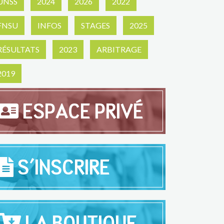
UNSS
2024
2026
2022
FNSU
INFOS
STAGES
2025
RÉSULTATS
2023
ARBITRAGE
2019
ESPACE PRIVÉ
S'INSCRIRE
LA BOUTIQUE