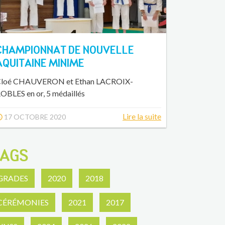
CHAMPIONNAT DE NOUVELLE
AQUITAINE MINIME
loé CHAUVERON et Ethan LACROIX-
OBLES en or, 5 médaillés
Lire la suite
17 OCTOBRE 2020
AGS
GRADES
2020
2018
CÉRÉMONIES
2021
2017