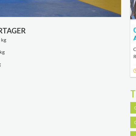
RTAGER
 kg
C
 kg
R
g
T