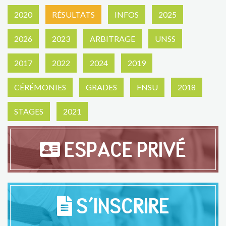
2020
RÉSULTATS
INFOS
2025
2026
2023
ARBITRAGE
UNSS
2017
2022
2024
2019
CÉRÉMONIES
GRADES
FNSU
2018
STAGES
2021
ESPACE PRIVÉ
S'INSCRIRE